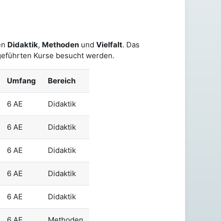
en
Didaktik
,
Methoden
und
Vielfalt
.
Das
eführten Kurse besucht werden.
Umfang
Bereich
6 AE
Didaktik
6 AE
Didaktik
6 AE
Didaktik
6 AE
Didaktik
6 AE
Didaktik
6 AE
Methoden