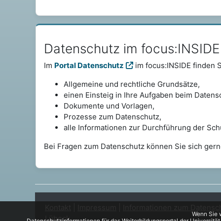
Datenschutz im focus:INSIDE überspringen
Datenschutz im focus:INSIDE
Im
Portal Datenschutz
im focus:INSIDE finden 
Allgemeine und rechtliche Grundsätze,
einen Einsteig in Ihre Aufgaben beim Datens
Dokumente und Vorlagen,
Prozesse zum Datenschutz,
alle Informationen zur Durchführung der Sch
Bei Fragen zum Datenschutz können Sie sich gern
Kontakt
|
Impressum
|
Informationen zum Datensc
Wenn Sie w
Lübeck
Datenschutzinformationen für das Weiterbildungsportal der Universitä