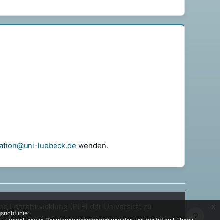
nation@uni-luebeck.de
wenden.
nd Lehrentwicklung (PLE) der Universität zu
x
richtlinie:
t zu Lübeck sowie Benutzungsrahmenordnung der Universität zu Lübeck