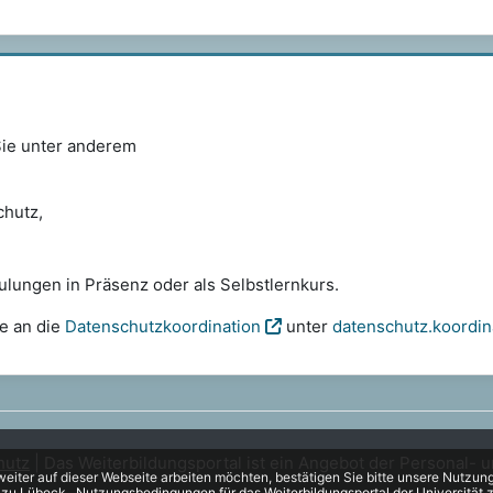
Sie unter anderem
chutz,
ulungen in Präsenz oder als Selbstlernkurs.
e an die
Datenschutzkoordination
unter
datenschutz.koordi
hutz
| Das Weiterbildungsportal ist ein Angebot der Personal- u
eiter auf dieser Webseite arbeiten möchten, bestätigen Sie bitte unsere Nutzungs
t zu Lübeck
Nutzungsbedingungen für das Weiterbildungsportal der Universitä