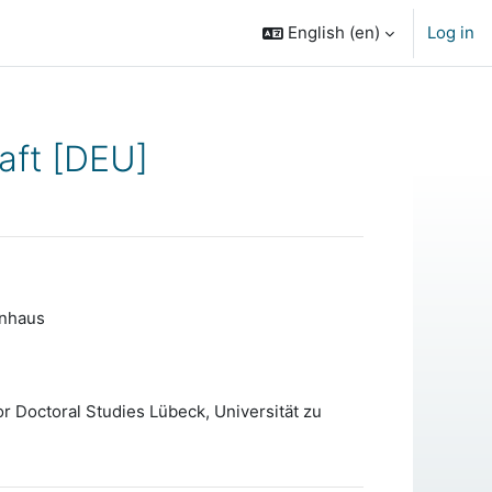
English ‎(en)‎
Log in
aft [DEU]
enhaus
for Doctoral Studies Lübeck, Universität zu