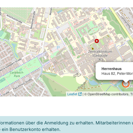
Herrenhaus
Herrenhaus
Haus 82, Peter-Mo
Haus 82, Peter-Mo
Leaflet
| © OpenStreetMap contributors. Ti
formationen über die Anmeldung zu erhalten. Mitarbeiterinnen 
e ein Benutzerkonto erhalten.