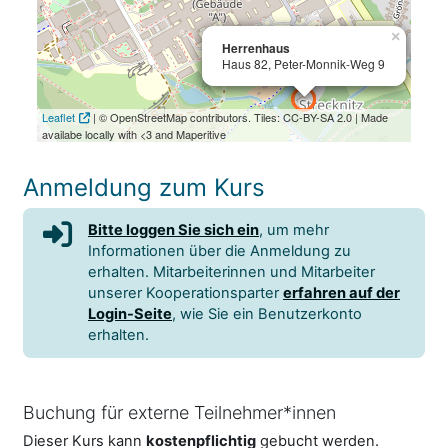
×
×
Herrenhaus
Herrenhaus
Haus 82, Peter-Monnik-Weg 9
Haus 82, Peter-Monnik-Weg 9
Leaflet
| © OpenStreetMap contributors. Tiles: CC-BY-SA 2.0 | Made
availabe locally with <3 and Maperitive
Anmeldung zum Kurs
Bitte loggen Sie sich ein
, um mehr
Informationen über die Anmeldung zu
erhalten. Mitarbeiterinnen und Mitarbeiter
unserer Kooperationsparter
erfahren auf der
Login-Seite
, wie Sie ein Benutzerkonto
erhalten.
Buchung für externe Teilnehmer*innen
Dieser Kurs kann
kostenpflichtig
gebucht werden.