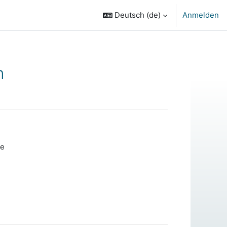
Deutsch ‎(de)‎
Anmelden
n
ne