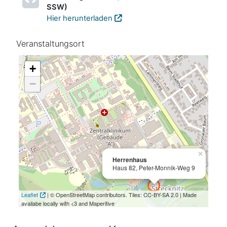
SSW)
Hier herunterladen
Veranstaltungsort
+
−
×
Herrenhaus
Haus 82, Peter-Monnik-Weg 9
Leaflet
| © OpenStreetMap contributors. Tiles: CC-BY-SA 2.0 | Made
availabe locally with <3 and Maperitive