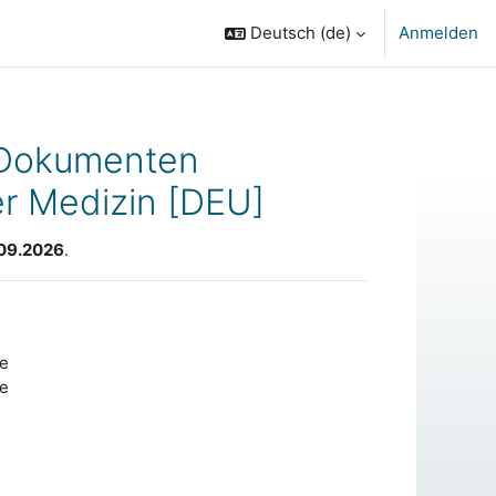
Deutsch ‎(de)‎
Anmelden
n Dokumenten
er Medizin [DEU]
09.2026
.
ne
ne