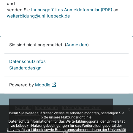
und
senden Sie
Ihr ausgefülltes Anmeldeformular (PDF)
an
weiterbildung@uni-luebeck.de
Sie sind nicht angemeldet. (
Anmelden
)
Datenschutzinfos
Standarddesign
Powered by
Moodle
Kontakt
|
Impressum
|
Informationen zum
x
Wenn Sie weiter auf dieser Webseite arbeiten möchten, bestätigen Sie
Datenschutz
| Das Weiterbildungsportal ist
bitte unsere Nutzungsrichtlinie:
ein Angebot der Personal- und
Datenschutzinformationen für das Weiterbildungsportal der Universität
zu Lübeck
Nutzungsbedingungen für das Weiterbildungsportal der
Lehrentwicklung (PLE) der Universität zu
Universität zu Lübeck sowie Benutzungsrahmenordnung der Universität
Lübeck