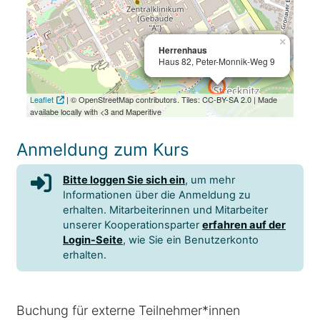
×
×
Herrenhaus
Herrenhaus
Haus 82, Peter-Monnik-Weg 9
Haus 82, Peter-Monnik-Weg 9
Leaflet
| © OpenStreetMap contributors. Tiles: CC-BY-SA 2.0 | Made
availabe locally with <3 and Maperitive
Anmeldung zum Kurs
Bitte loggen Sie sich ein
, um mehr
Informationen über die Anmeldung zu
erhalten. Mitarbeiterinnen und Mitarbeiter
unserer Kooperationsparter
erfahren auf der
Login-Seite
, wie Sie ein Benutzerkonto
erhalten.
Buchung für externe Teilnehmer*innen