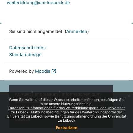
weiterbildung@uni-luebeck.de
Sie sind nicht angemeldet. (
Anmelden
)
Datenschutzinfos
Standarddesign
Powered by
Moodle
Kontakt
|
Impressum
|
Informationen zum
x
Wenn Sie weiter auf dieser Webseite arbeiten möchten, bestätigen Sie
Datenschutz
| Das Weiterbildungsportal ist
bitte unsere Nutzungsrichtlinie:
ein Angebot der Personal- und
Datenschutzinformationen für das Weiterbildungsportal der Universität
zu Lübeck
Nutzungsbedingungen für das Weiterbildungsportal der
Lehrentwicklung (PLE) der Universität zu
Universität zu Lübeck sowie Benutzungsrahmenordnung der Universität
Lübeck
zu Lübeck
Fortsetzen