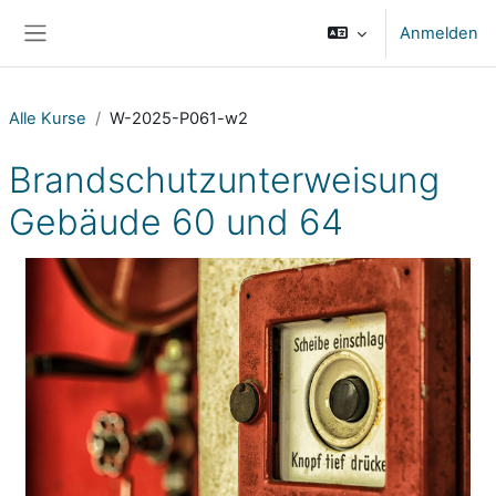
Zum Hauptinhalt
Anmelden
Website-Übersicht
Alle Kurse
W-2025-P061-w2
Brandschutzunterweisung
Gebäude 60 und 64