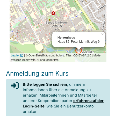
×
×
Herrenhaus
Herrenhaus
Haus 82, Peter-Monnik-Weg 9
Haus 82, Peter-Monnik-Weg 9
Leaflet
| © OpenStreetMap contributors. Tiles: CC-BY-SA 2.0 | Made
availabe locally with <3 and Maperitive
Anmeldung zum Kurs
Bitte loggen Sie sich ein
, um mehr
Informationen über die Anmeldung zu
erhalten. Mitarbeiterinnen und Mitarbeiter
unserer Kooperationsparter
erfahren auf der
Login-Seite
, wie Sie ein Benutzerkonto
erhalten.