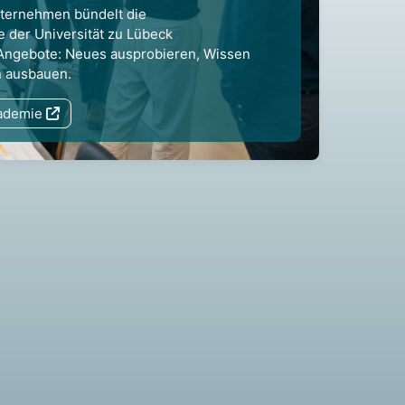
nternehmen bündelt die
 der Universität zu Lübeck
 Angebote: Neues ausprobieren, Wissen
n ausbauen.
kademie