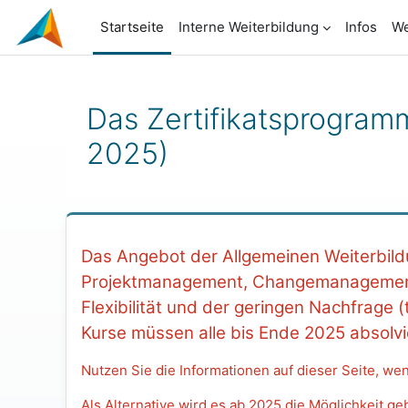
Zum Hauptinhalt
Startseite
Interne Weiterbildung
Infos
We
Das Zertifikatsprogram
2025)
Blöcke
Das Angebot der Allgemeinen Weiterbildu
Projektmanagement, Changemanagement
Flexibilität und der geringen Nachfrage
Kurse müssen alle bis Ende 2025 absolvi
Nutzen Sie die Informationen auf dieser Seite, we
Als Alternative wird es ab 2025 die Möglichkeit ge