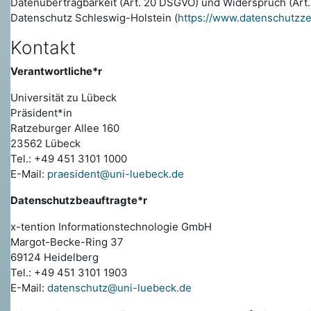
Datenübertragbarkeit (Art. 20 DSGVO) und Widerspruch (Art
Datenschutz Schleswig-Holstein (
https://www.datenschutzz
Kontakt
Verantwortliche*r
Universität zu Lübeck
Präsident*in
Ratzeburger Allee 160
23562 Lübeck
Tel.: +49 451 3101 1000
E-Mail:
praesident@uni-luebeck.de
Datenschutzbeauftragte*r
x-tention Informationstechnologie GmbH
Margot-Becke-Ring 37
69124 Heidelberg
Tel.: +49 451 3101 1903
E-Mail:
datenschutz@uni-luebeck.de