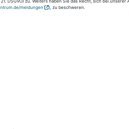
. 21. DSGVO) zu. Weiters haben Sie das Recht, sich bei unser
entrum.de/meldungen
), zu beschweren.