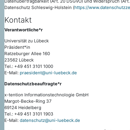
Datenübertragbarkeit (Art. 20 DSGVO) und Widerspruch (Art
Datenschutz Schleswig-Holstein (
https://www.datenschutzz
Kontakt
Verantwortliche*r
Universität zu Lübeck
Präsident*in
Ratzeburger Allee 160
23562 Lübeck
Tel.: +49 451 3101 1000
E-Mail:
praesident@uni-luebeck.de
Datenschutzbeauftragte*r
x-tention Informationstechnologie GmbH
Margot-Becke-Ring 37
69124 Heidelberg
Tel.: +49 451 3101 1903
E-Mail:
datenschutz@uni-luebeck.de