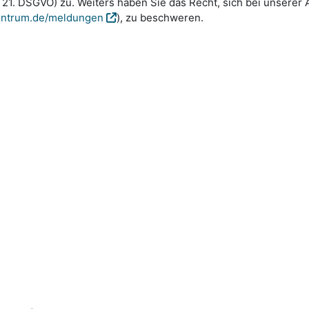
. 21. DSGVO) zu. Weiters haben Sie das Recht, sich bei unser
entrum.de/meldungen
), zu beschweren.